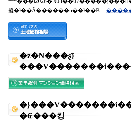
***���i2026�N08��07�����݁j���
擾�ł��Ȃ������n��ł��B
�����
�z�N���ʂ̃}
���V�������i���
�}���V�������i�
�₢���킹