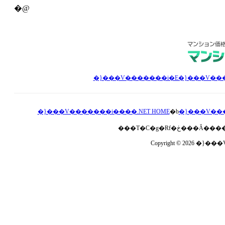
�@
�}���V�������i����.NET HOME
�b
�}���V���
Copyright © 2026 �}��