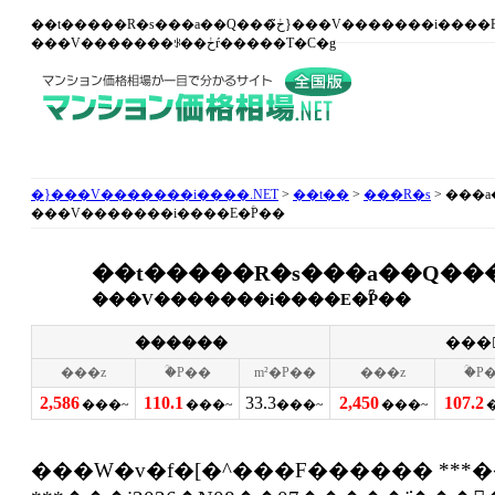
��t�����R�s���a��Q���ڂ̃}���V�������i����E�ؒP�� - �}���V�������i�E�}
���V�������ꂪ��ڂŕ�����T�C�g
�}���V�������i����.NET
>
��t��
>
���R�s
> ���a�
���V�������i����E�ؒP��
��t�����R�s���a��Q��
���V�������i����E�ؒP��
������
���
���z
�ؒP��
m²�P��
���z
�ؒP
2,586
110.1
33.3
2,450
107.2
���~
���~
���~
���~
���W�v�f�[�^���F������ ***