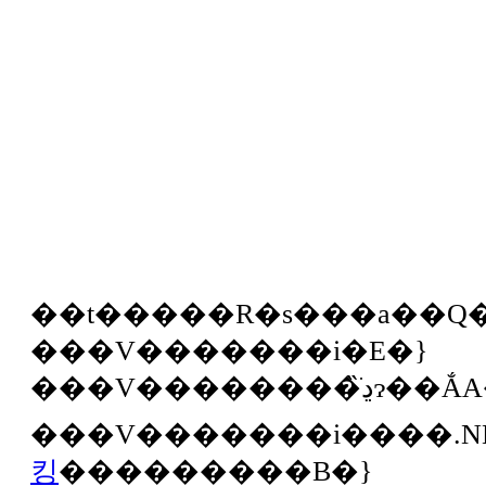
��t�����R�s���a��Q��
���V�������i�E�}
���V��������̏ڍׂɂ��ẮA�u�}
킹
���������B�}