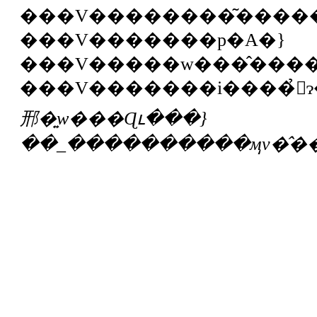
���V��������͂����
���V�������p�A�}
���V�����w���̂����k�𐏎�����
邢�͍w���Ɋւ���}
��_����������ӎv�̂��